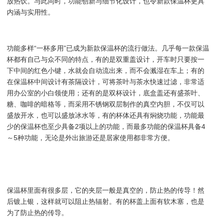
放热饮。与此
同时
，功能创新与细节化设计，也令新款保温杯更具
内涵与实用性。
功能多样“一杯多用”已成为新款保温杯的流行做法。
几乎
每一款保温
杯都有自己与众不同的特点，有的是双重盖设计，开车时只要按一
下中间的红色小键，水就会自动流出来，而不会溅湿在车上；有的
在保温杯中间设计有茶隔设计，可将茶叶与茶水快速过滤，
非常
适
用
办公室
的小白领使用；还有的是双杯设计，底盒盖还有盛茶叶、
糖、咖啡的暗格等，而采用不锈钢双层制作的真空内胆，不仅可以
盛放开水，也可以盛放冰水等，有的杯体还具有焖烧功能，功能最
少的保温杯也至少具备2项以上的功能，而最多功能的保温杯具备4
～5种功能，无论是外出旅游还是居家使用都非常方便。
保温杯里面有很多层，它的夹层一般是
真空
的，防止热的传导！然
后镀上银，这样就可以阻止热辐射。有的杯盖上面有软木塞，也是
为了防止热的传导。