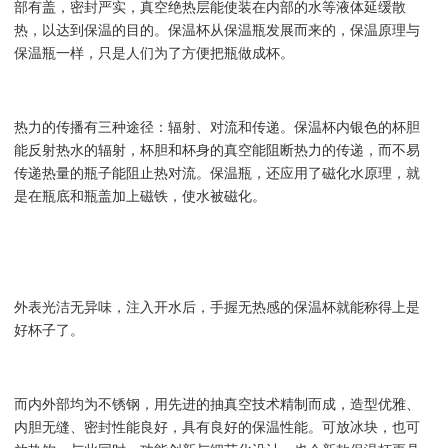
部有盖，密封
严实
，
真空
绝热层
能使装在内部的水等液体延缓散
热，以达到保温的目的。保温杯从
保温瓶
发展而来的，保温
原理
与
保温瓶一样，只是人们为了方便把瓶做成杯。
热力的传播有三种途径：辐射、对流和传递。保温杯内银色的杯胆
能反射热水的辐射，杯胆和杯身的真空能阻断热力的传递，而不易
传递热量的瓶子能阻止热对流。
保温
瓶，还应用了磁化水原理，就
是在瓶底和瓶盖加上磁铁，使水被磁化。
外表
光洁无异味，注入开水后，手握无热感的保温杯就能称得上是
好杯子了。
而内外部均为不锈钢，用
先进
的抽真空技术
精制
而成，造型优雅、
内胆无缝、密封性能良好，具有良好的保温性能。可放冰块，也可