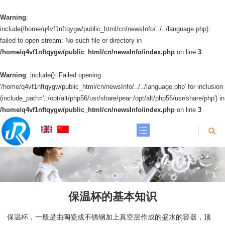
Warning
:
include(/home/q4vf1nftqygw/public_html/cn/newsInfo/../../language.php):
failed to open stream: No such file or directory in
/home/q4vf1nftqygw/public_html/cn/newsInfo/index.php
on line
3
Warning
: include(): Failed opening
'/home/q4vf1nftqygw/public_html/cn/newsInfo/../../language.php' for inclusion
(include_path='.:/opt/alt/php56/usr/share/pear:/opt/alt/php56/usr/share/php') in
/home/q4vf1nftqygw/public_html/cn/newsInfo/index.php
on line
3
保温杯的基本知识
保温杯，一般是由陶瓷或不锈钢加上真空层作成的盛水的容器，顶